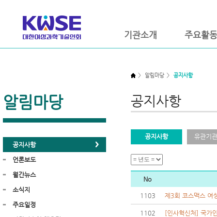
기관소개
주요활
>
알림마당
>
공지사항
알림마당
공지사항
공지사항
유관기관
공지사항
언론보도
월간뉴스
No
소식지
1103
제3회 코스맥스 여
주요일정
1102
[인사혁신처] 국가